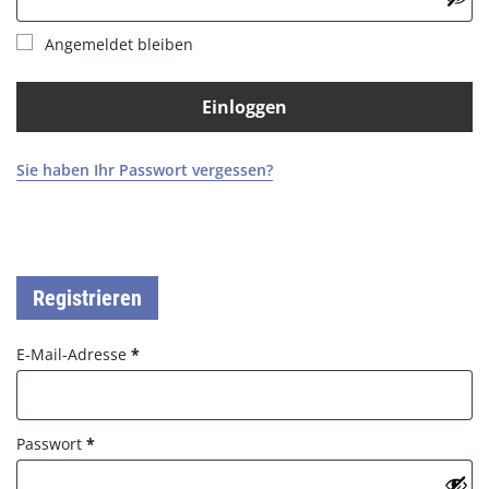
q
e
u
d
Angemeldet bleiben
i
r
e
Einloggen
d
Sie haben Ihr Passwort vergessen?
Registrieren
R
E-Mail-Adresse
*
e
q
u
R
Passwort
*
i
e
r
q