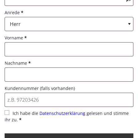
e
u
d
Anrede
*
i
r
Herr
e
d
Vorname
*
Nachname
*
Kundennummer (falls vorhanden)
Ich habe die
Datenschutzerklärung
gelesen und stimme
ihr zu.
*