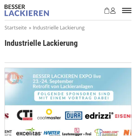
Z
u
m
I
Startseite
»
Industrielle Lackierung
n
h
Industrielle Lackierung
a
l
t
s
p
r
i
n
g
e
n