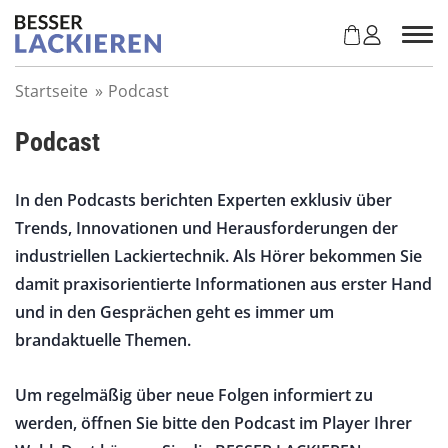
Z
u
m
I
Startseite
»
Podcast
n
h
Podcast
a
l
t
In den Podcasts berichten Experten exklusiv über
s
Trends, Innovationen und Herausforderungen der
p
r
industriellen Lackiertechnik. Als Hörer bekommen Sie
i
damit praxisorientierte Informationen aus erster Hand
n
und in den Gesprächen geht es immer um
g
e
brandaktuelle Themen.
n
Um regelmäßig über neue Folgen informiert zu
werden, öffnen Sie bitte den Podcast im Player Ihrer