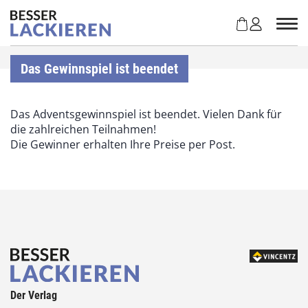
Z
u
m
I
n
Das Gewinnspiel ist beendet
h
a
l
Das Adventsgewinnspiel ist beendet. Vielen Dank für
t
die zahlreichen Teilnahmen!
s
Die Gewinner erhalten Ihre Preise per Post.
p
r
i
n
g
e
n
Der Verlag