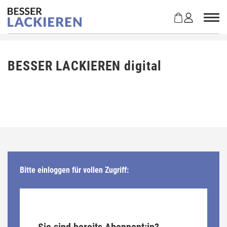
Z
u
m
I
n
h
BESSER LACKIEREN digital
a
l
t
s
p
r
i
n
g
Bitte einloggen für vollen Zugriff:
e
n