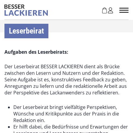
Z
u
m
I
n
Leserbeirat
h
a
l
Aufgaben des Leserbeirats:
t
s
Der Leserbeirat BESSER LACKIEREN dient als Brücke
p
zwischen den Lesern und Nutzern und der Redaktion.
r
Seine Aufgabe ist es, konstruktives Feedback zu geben,
i
Anregungen zu liefern und die redaktionelle Arbeit aus
n
der Perspektive des Lackanwenders zu reflektieren.
g
e
Der Leserbeirat bringt vielfältige Perspektiven,
n
Wünsche und Kritikpunkte aus der Praxis in die
Redaktion ein.
Er hilft dabei, die Bedürfnisse und Erwartungen der