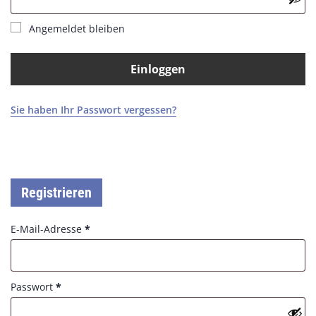
q
e
u
d
Angemeldet bleiben
i
r
e
Einloggen
d
Sie haben Ihr Passwort vergessen?
Registrieren
R
E-Mail-Adresse
*
e
q
u
R
Passwort
*
i
e
r
q