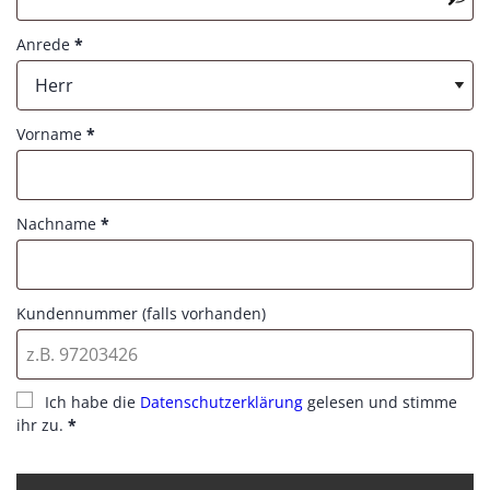
e
u
d
Anrede
*
i
r
Herr
e
d
Vorname
*
Nachname
*
Kundennummer (falls vorhanden)
Ich habe die
Datenschutzerklärung
gelesen und stimme
ihr zu.
*