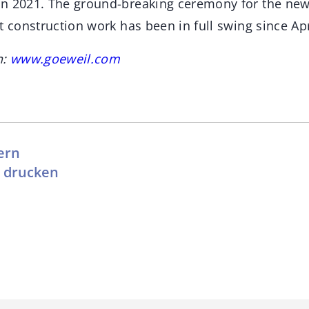
n 2021. The ground-breaking ceremony for the new
t construction work has been in full swing since Apr
n:
www.goeweil.com
ern
l drucken