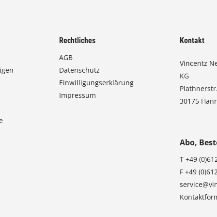
Rechtliches
Kontakt
AGB
Vincentz N
igen
Datenschutz
KG
Einwilligungserklärung
Plathnerstr
Impressum
30175 Han
e
Abo, Best
T
+49 (0)61
F
+49 (0)61
service@vi
Kontaktfor