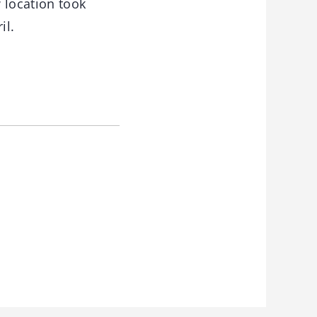
 location took
il.