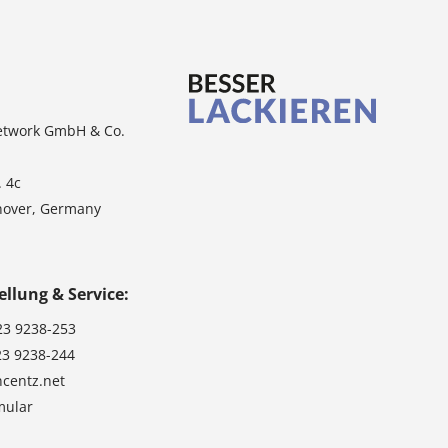
etwork GmbH & Co.
. 4c
nover, Germany
ellung & Service:
23 9238-253
23 9238-244
ncentz.net
mular