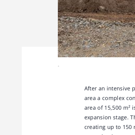
-
After an intensive 
area a complex cons
area of 15,500 m² is
expansion stage. Th
creating up to 150 