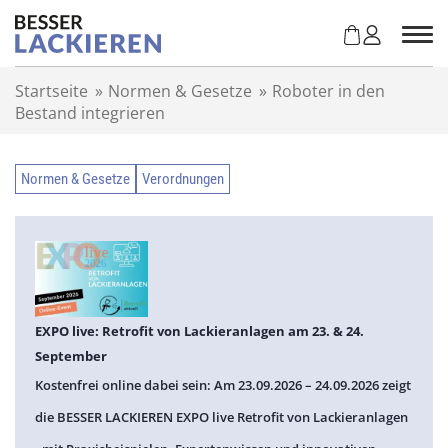
Z
u
m
I
Startseite
»
Normen & Gesetze
»
Roboter in den
n
Bestand integrieren
h
a
l
Normen & Gesetze
Verordnungen
t
s
p
r
i
n
g
EXPO live: Retrofit von Lackieranlagen am 23. & 24.
e
September
n
Kostenfrei online dabei sein: Am 23.09.2026 – 24.09.2026 zeigt
die BESSER LACKIEREN EXPO live Retrofit von Lackieranlagen