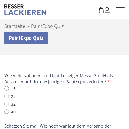
Z
u
m
I
Startseite
»
PaintExpo Quiz
n
h
PaintExpo Quiz
a
l
t
s
p
r
T
Wie viele Nationen sind laut Leipziger Messe GmbH als
i
e
Aussteller auf der diesjährigen PaintExpo vertreten?
*
n
s
15
g
t
25
e
e
n
32
n
40
S
i
e
Schätzen Sie mal: Wie hoch war laut dem Verband der