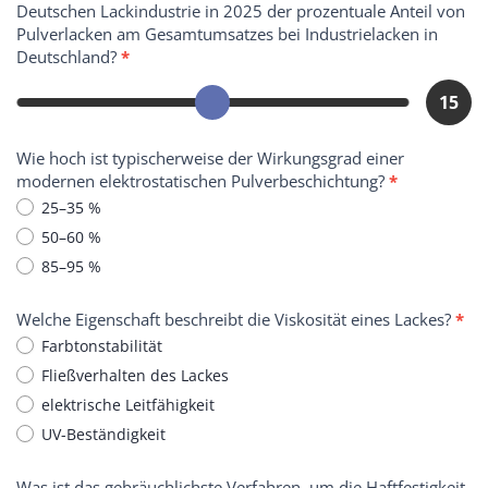
Deutschen Lackindustrie in 2025 der prozentuale Anteil von
I
Pulverlacken am Gesamtumsatzes bei Industrielacken in
h
Deutschland?
*
r
W
15
i
s
s
Wie hoch ist typischerweise der Wirkungsgrad einer
e
modernen elektrostatischen Pulverbeschichtung?
*
n
25–35 %
50–60 %
85–95 %
Welche Eigenschaft beschreibt die Viskosität eines Lackes?
*
Farbtonstabilität
Fließverhalten des Lackes
elektrische Leitfähigkeit
UV-Beständigkeit
Was ist das gebräuchlichste Verfahren, um die Haftfestigkeit