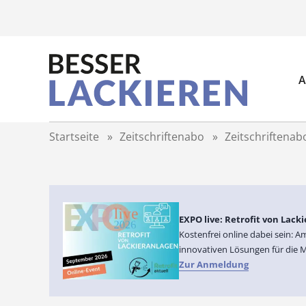
Z
u
m
I
n
A
h
a
l
t
Startseite
»
Zeitschriftenabo
»
Zeitschriftenab
s
p
r
i
n
g
EXPO live: Retrofit von Lack
e
Kostenfrei online dabei sein: 
n
innovativen Lösungen für die M
Zur Anmeldung