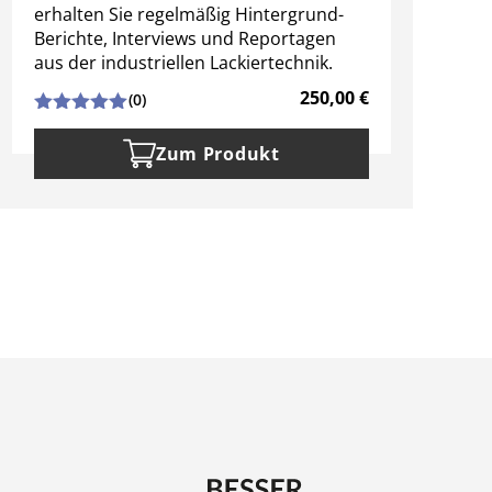
erhalten Sie regelmäßig Hintergrund-
e
Berichte, Interviews und Reportagen
B
aus der industriellen Lackiertechnik.
a
250,00
€
(0)
Zum Produkt