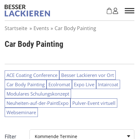
Z
u
m
I
Startseite
»
Events
»
Car Body Painting
n
h
Car Body Painting
a
l
t
s
p
ACE Coating Conference
Besser Lackieren vor Ort
r
Car Body Painting
Ecolromat
Expo Live
Intaircoat
i
n
Modulares Schulungskonzept
g
Neuheiten-auf-der-PaintExpo
Pulver-Event virtuell
e
n
Webseminare
Filter
Kommende Termine