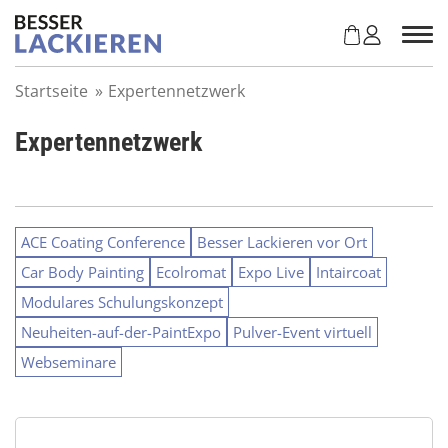
Z
u
m
I
Startseite
»
Expertennetzwerk
n
h
Expertennetzwerk
a
l
t
s
p
ACE Coating Conference
Besser Lackieren vor Ort
r
Car Body Painting
Ecolromat
Expo Live
Intaircoat
i
n
Modulares Schulungskonzept
g
Neuheiten-auf-der-PaintExpo
Pulver-Event virtuell
e
n
Webseminare