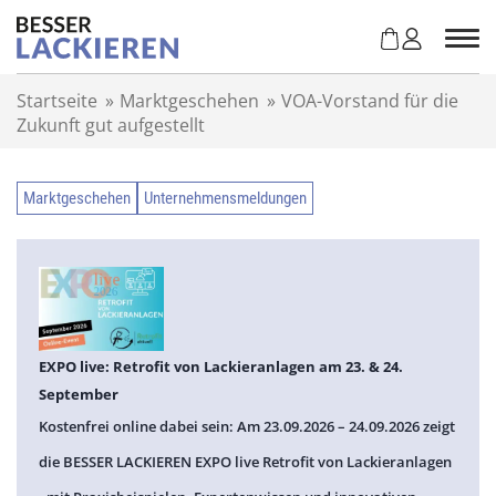
Z
u
m
I
Startseite
»
Marktgeschehen
»
VOA-Vorstand für die
n
Zukunft gut aufgestellt
h
a
l
Marktgeschehen
Unternehmensmeldungen
t
s
p
r
i
n
g
EXPO live: Retrofit von Lackieranlagen am 23. & 24.
e
September
n
Kostenfrei online dabei sein: Am 23.09.2026 – 24.09.2026 zeigt
die BESSER LACKIEREN EXPO live Retrofit von Lackieranlagen