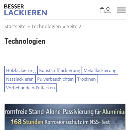
Z
u
m
I
Startseite
»
Technologien
»
Seite 2
n
h
Technologien
a
l
t
s
p
Holzlackierung
Kunststofflackierung
Metalllackierung
r
Nasslackieren
Pulverbeschichten
Trocknen
i
n
Vorbehandeln-Entlacken
g
e
n