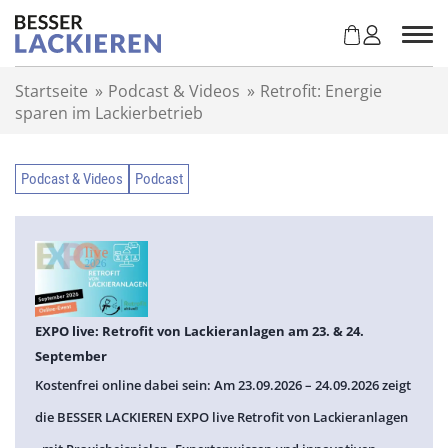
Z
u
m
I
Startseite
»
Podcast & Videos
»
Retrofit: Energie
n
sparen im Lackierbetrieb
h
a
l
Podcast & Videos
Podcast
t
s
p
r
i
n
g
EXPO live: Retrofit von Lackieranlagen am 23. & 24.
e
September
n
Kostenfrei online dabei sein: Am 23.09.2026 – 24.09.2026 zeigt
die BESSER LACKIEREN EXPO live Retrofit von Lackieranlagen