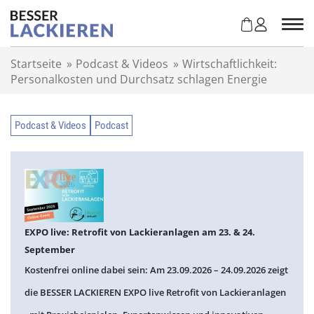
Z
u
m
I
Startseite
»
Podcast & Videos
»
Wirtschaftlichkeit:
n
Personalkosten und Durchsatz schlagen Energie
h
a
l
Podcast & Videos
Podcast
t
s
p
r
i
n
g
EXPO live: Retrofit von Lackieranlagen am 23. & 24.
e
September
n
Kostenfrei online dabei sein: Am 23.09.2026 – 24.09.2026 zeigt
die BESSER LACKIEREN EXPO live Retrofit von Lackieranlagen