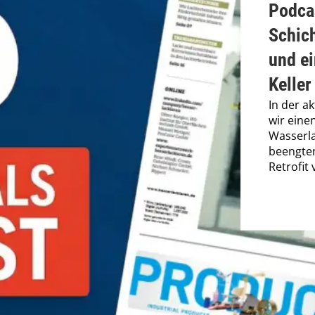
Podca
Schic
und ei
Keller
In der a
wir eine
Wasserla
beengte
Retrofit