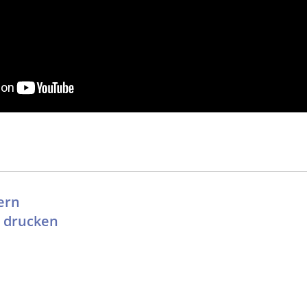
ern
l drucken