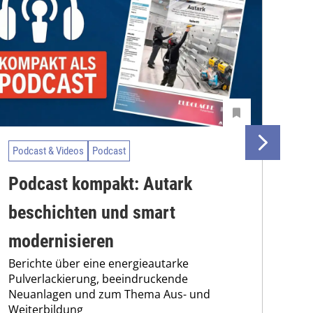
Podcast & Videos
Podcast
Pod
Podcast kompakt: Autark
Po
beschichten und smart
Te
modernisieren
Ei
Berichte über eine energieautarke
Die
Pulverlackierung, beeindruckende
Übe
Neuanlagen und zum Thema Aus- und
wen
Weiterbildung
Mes