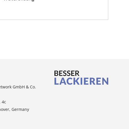
etwork GmbH & Co.
. 4c
nover, Germany