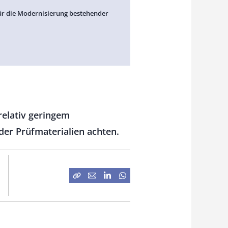
ür die Modernisierung bestehender
relativ geringem
er Prüfmaterialien achten.