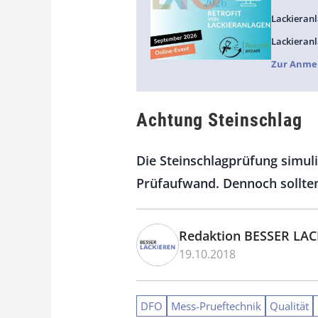
Lackieranl
Lackieranl
Zur Anme
Achtung Steinschlag
Die Steinschlagprüfung simul
Prüfaufwand. Dennoch sollten
Redaktion BESSER LA
19.10.2018
DFO
Mess-Prueftechnik
Qualität