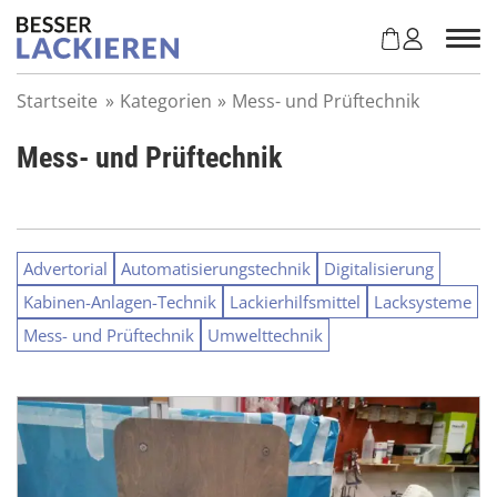
Z
u
m
I
Startseite
»
Kategorien
»
Mess- und Prüftechnik
n
h
Mess- und Prüftechnik
a
l
t
s
p
Advertorial
Automatisierungstechnik
Digitalisierung
r
Kabinen-Anlagen-Technik
Lackierhilfsmittel
Lacksysteme
i
n
Mess- und Prüftechnik
Umwelttechnik
g
e
n