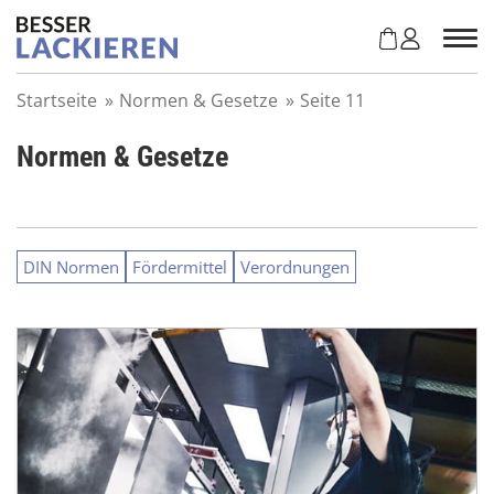
Z
u
m
I
Startseite
»
Normen & Gesetze
»
Seite 11
n
h
Normen & Gesetze
a
l
t
s
p
DIN Normen
Fördermittel
Verordnungen
r
i
n
g
e
n